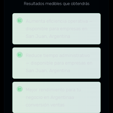
Resultados medibles que obtendrás
Aumenta eficiencia operativa —
disponible para empresas en
San Juan, Argentina
Reduce tiempo administrativo
— disponible para empresas en
San Juan, Argentina
Mejor rendimiento para tu
negocio en Argentinaa
conversión ventas