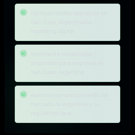
Optim de costos operativos en
San Juan, Argentinaiza
marketing digital
Incrementa rentabilidad —
disponible para empresas en
San Juan, Argentina
Asesoría con conocimiento del
mercado de Argentina y su
regulación local