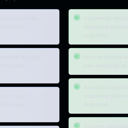
ada para ventas —
Incrementa ventas
n Misiones,
disponible para e
Argentina
pasarelas de pago —
Reduce carritos 
n Misiones,
para empresas en 
Automatiza gestió
empo real —
disponible para e
n Misiones,
Argentina
Expande mercado a