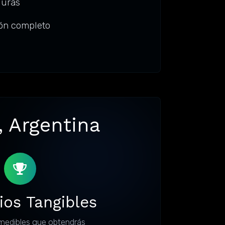
guras
ión completo
, Argentina
ios Tangibles
medibles que obtendrás