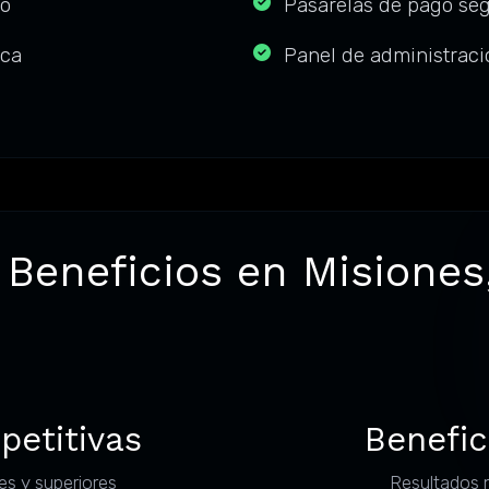
do
Pasarelas de pago se
ica
Panel de administrac
s
 Beneficios en Misiones
petitivas
Benefic
es y superiores
Resultados 