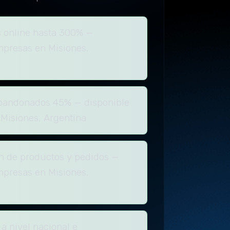
 online hasta 300% —
mpresas en Misiones,
abandonados 45% — disponible
Misiones, Argentina
n de productos y pedidos —
mpresas en Misiones,
 nivel nacional e