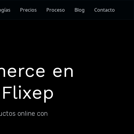
ogías
Precios
Proceso
Blog
Contacto
merce en
 Flixep
ctos online con