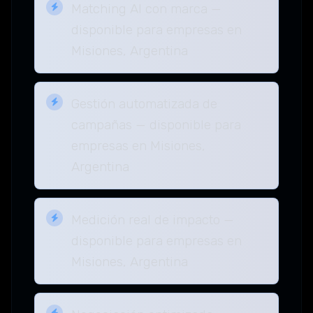
Matching AI con marca —
disponible para empresas en
Misiones, Argentina
Gestión automatizada de
campañas — disponible para
empresas en Misiones,
Argentina
Medición real de impacto —
disponible para empresas en
Misiones, Argentina