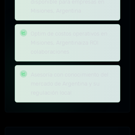
disponible para empresas en
Misiones, Argentina
Optim de costos operativos en
Misiones, Argentinaiza ROI
colaboraciones
Asesoría con conocimiento del
mercado de Argentina y su
regulación local