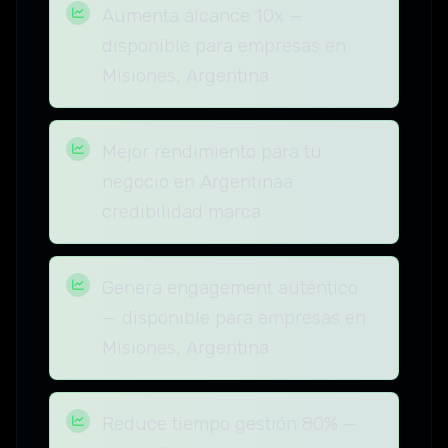
Aumenta alcance 10x —
disponible para empresas en
Misiones, Argentina
Mejor rendimiento para tu
negocio en Argentinaa
credibilidad marca
Genera engagement auténtico
— disponible para empresas en
Misiones, Argentina
Reduce tiempo gestión 80% —