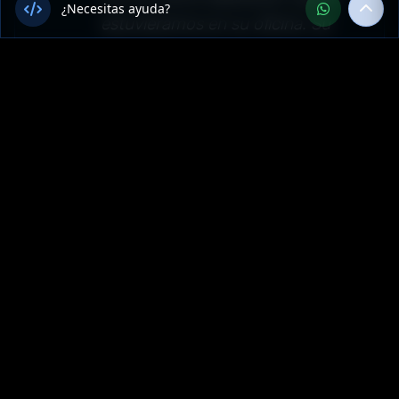
¿Necesitas ayuda?
estuviéramos en su oficina. Su
conocimiento del mercado de
Argentina y su expertise en
Marketing Digital superaron
nuestras expectativas."
Sector: marketing-digital —
Misiones, Argentina
Más Servicios de
Marketing digital