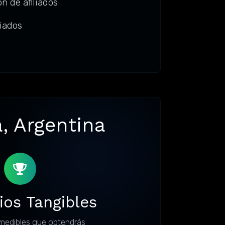
n de afiliados
liados
, Argentina
ios Tangibles
medibles que obtendrás