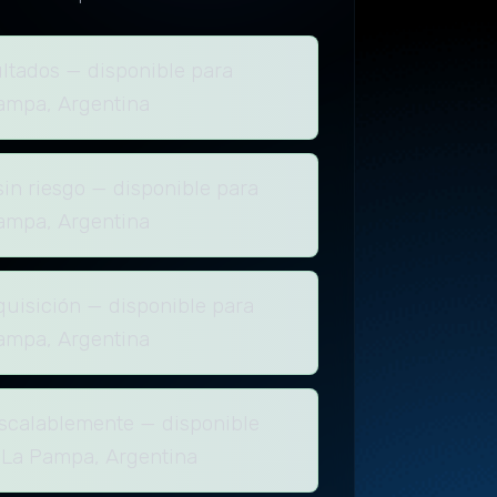
ultados — disponible para
ampa, Argentina
in riesgo — disponible para
ampa, Argentina
uisición — disponible para
ampa, Argentina
scalablemente — disponible
 La Pampa, Argentina