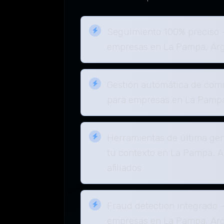
Seguimiento 100% preciso 
empresas en La Pampa, Arg
Gestión automática de comi
para empresas en La Pampa
Herramientas de última gen
tu contexto en La Pampa, A
afiliados
Fraud detection integrado 
empresas en La Pampa, Arg