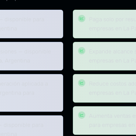
— disponible para
Paga solo por res
entina
empresas en La P
siones — disponible
Expande alcance s
, Argentina
empresas en La P
eración aplicada a
Reduce costos adq
rgentina para
empresas en La P
Aumenta ventas e
— disponible para
para empresas en
entina