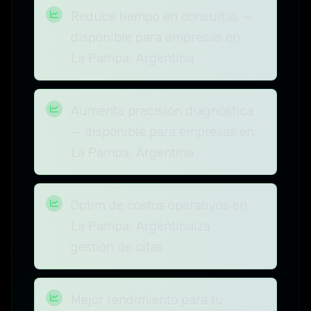
Reduce tiempo en consultas —
disponible para empresas en
La Pampa, Argentina
Aumenta precisión diagnóstica
— disponible para empresas en
La Pampa, Argentina
Optim de costos operativos en
La Pampa, Argentinaiza
gestión de citas
Mejor rendimiento para tu