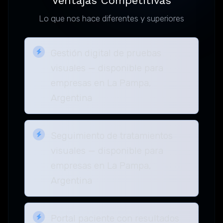
Ventajas Competitivas
Lo que nos hace diferentes y superiores
Gestión digital de pruebas
visuales — disponible para
empresas en La Pampa,
Argentina
Seguimiento de tratamientos
visuales — disponible para
empresas en La Pampa,
Argentina
Portal paciente con resultados