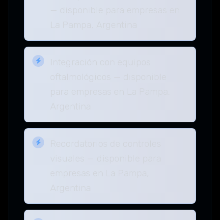
— disponible para empresas en
La Pampa, Argentina
Integración con equipos
oftalmológicos — disponible
para empresas en La Pampa,
Argentina
Recordatorios de controles
visuales — disponible para
empresas en La Pampa,
Argentina