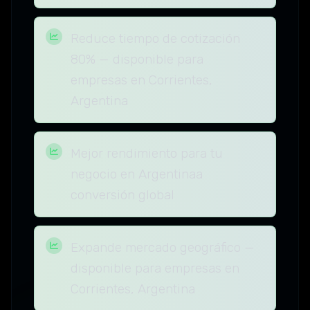
Reduce tiempo de cotización
80% — disponible para
empresas en Corrientes,
Argentina
Mejor rendimiento para tu
negocio en Argentinaa
conversión global
Expande mercado geográfico —
disponible para empresas en
Corrientes, Argentina