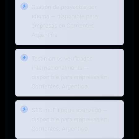
Gestión de proyectos por
idioma — disponible para
empresas en Corrientes,
Argentina
Testimonios verificados
internacionalmente —
disponible para empresas en
Corrientes, Argentina
SEO multilingüe avanzado —
disponible para empresas en
Corrientes, Argentina