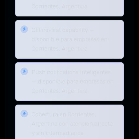
Corrientes, Argentina
Offline-first capability —
disponible para empresas en
Corrientes, Argentina
Push notifications inteligentes
— disponible para empresas en
Corrientes, Argentina
Cobertura en Corrientes,
Argentina con atención directa
y sin intermediarios