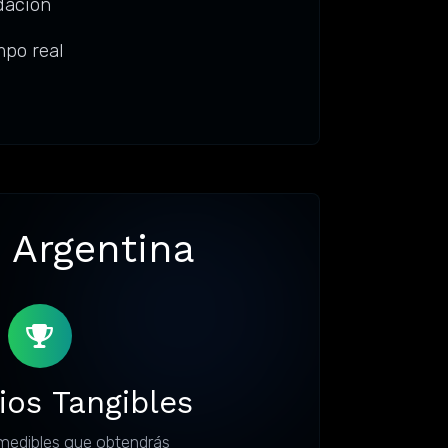
dación
mpo real
, Argentina
ios Tangibles
medibles que obtendrás