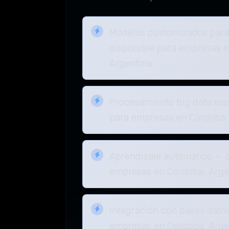
Modelos customizados para
disponible para empresas 
Argentina
Procesamiento big data esc
para empresas en Córdoba,
Aprendizaje automático — d
empresas en Córdoba, Arge
Integración con bases dato
empresas en Córdoba, Arge