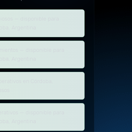
liosos — disponible para
oba, Argentina
ientos — disponible para
oba, Argentina
perativos en Córdoba,
esos
rativos — disponible para
oba, Argentina