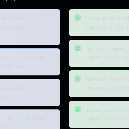
 negocio —
Extrae insights va
en Córdoba,
empresas en Córd
Predice comportam
alable — disponible
empresas en Córd
 Argentina
Optim de costos o
isponible para
Argentinaiza proc
ntina
Reduce costos ope
s — disponible para
empresas en Córd
ntina