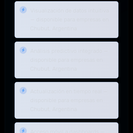
Visualización de datos intuitiva
— disponible para empresas en
Chubut, Argentina
Análisis predictivo integrado —
disponible para empresas en
Chubut, Argentina
Actualización en tiempo real —
disponible para empresas en
Chubut, Argentina
Acceso móvil a dashboards —