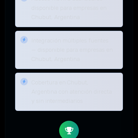
disponible para empresas en
Chubut, Argentina
Integración múltiples fuentes
— disponible para empresas en
Chubut, Argentina
Cobertura en Chubut,
Argentina con atención directa
y sin intermediarios