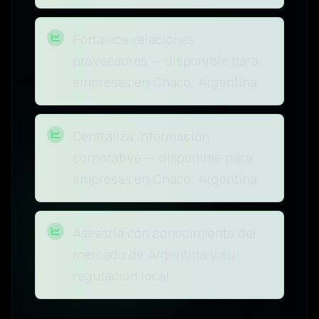
Fortalece relaciones
proveedores — disponible para
empresas en Chaco, Argentina
Centraliza información
corporativa — disponible para
empresas en Chaco, Argentina
Asesoría con conocimiento del
mercado de Argentina y su
regulación local