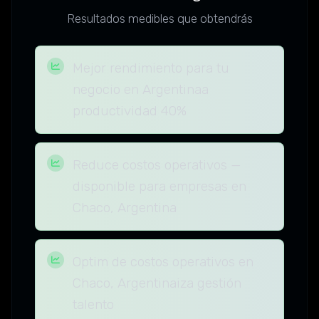
Resultados medibles que obtendrás
Mejor rendimiento para tu
negocio en Argentinaa
productividad 40%
Reduce costos operativos —
disponible para empresas en
Chaco, Argentina
Optim de costos operativos en
Chaco, Argentinaiza gestión
talento