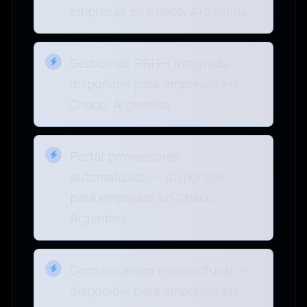
empresas en Chaco, Argentina
Gestión de RRHH integrada —
disponible para empresas en
Chaco, Argentina
Portal proveedores
automatizado — disponible
para empresas en Chaco,
Argentina
Comunicación interna fluida —
disponible para empresas en