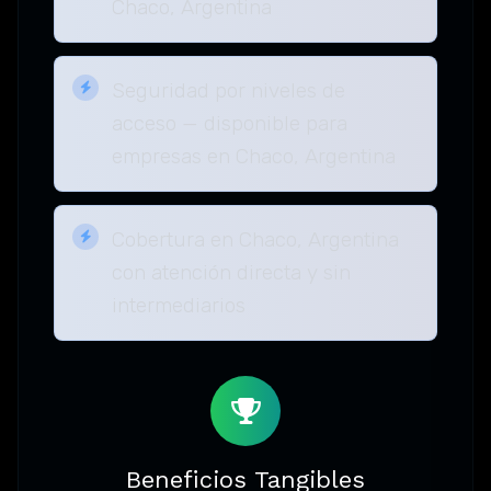
Chaco, Argentina
Seguridad por niveles de
acceso — disponible para
empresas en Chaco, Argentina
Cobertura en Chaco, Argentina
con atención directa y sin
intermediarios
Beneficios Tangibles