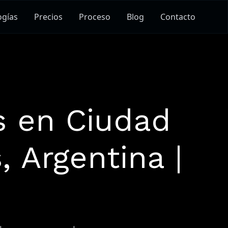
ogías
Precios
Proceso
Blog
Contacto
s en Ciudad
 Argentina |