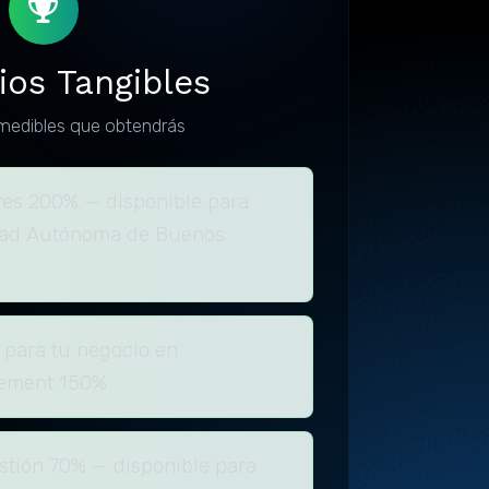
ios Tangibles
medibles que obtendrás
es 200% — disponible para
dad Autónoma de Buenos
 para tu negocio en
gement 150%
tión 70% — disponible para