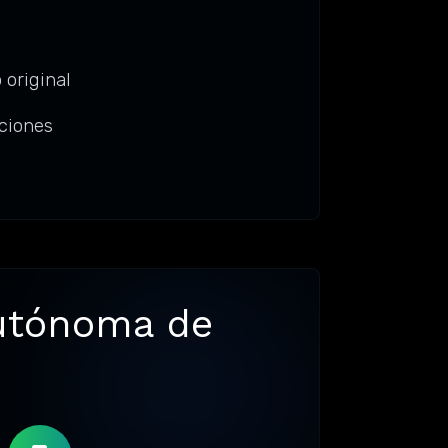
 original
ciones
Autónoma de
a