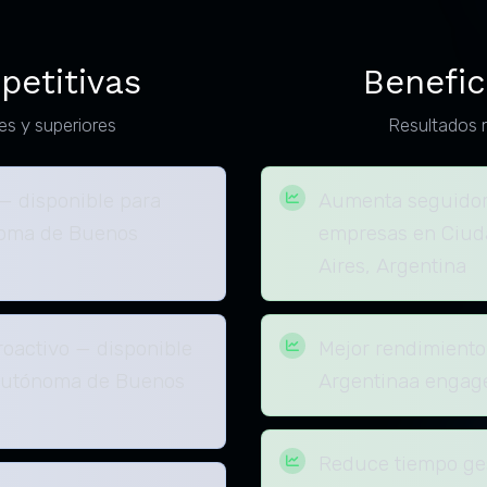
petitivas
Benefic
es y superiores
Resultados 
 — disponible para
Aumenta seguidor
noma de Buenos
empresas en Ciu
Aires, Argentina
activo — disponible
Mejor rendimiento
Autónoma de Buenos
Argentinaa enga
Reduce tiempo ges